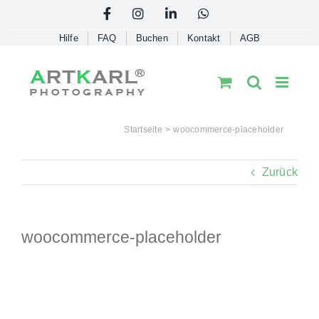
Skip
Facebook
Instagram
LinkedIn
WhatsApp
to
Hilfe
FAQ
Buchen
Kontakt
AGB
content
Startseite
woocommerce-placeholder
Zurück
woocommerce-placeholder