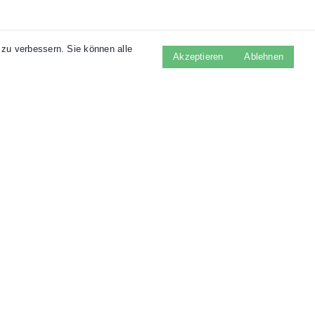
zu verbessern. Sie können alle
Akzeptieren
Ablehnen
ICHER BEZAHLEN
KOSTENLOSE LIEFERUNG
Facebook
Instagram
LinkedIn
What