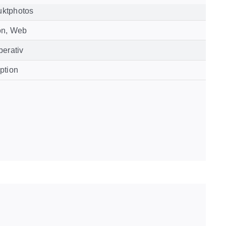
uktphotos
on, Web
perativ
ption