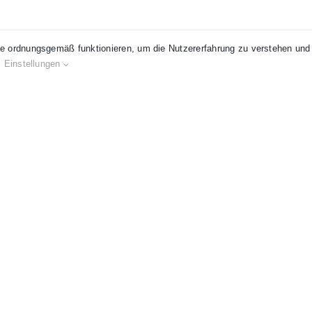
e ordnungsgemäß funktionieren, um die Nutzererfahrung zu verstehen und 
BELIEBTE SEITEN
SICHER EINKAUFEN
S
.
Einstellungen
Dienstleistungen
Bewertungen
Zahlung
Datenübertragung
Lieferung
• Verschlüsselt
AGB
• Zertifiziert
ssum
•
Widerruf
• Alle Preise inkl. MwSt.