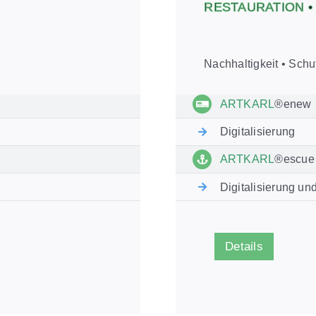
RESTAURATION •
Nachhaltigkeit • Schu
ARTKARL
®enew
Digitalisierung
ARTKARL
®escue
Digitalisierung un
Details