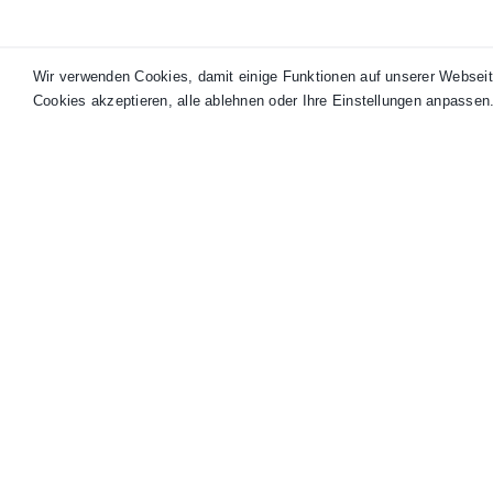
Wir verwenden Cookies, damit einige Funktionen auf unserer Webseit
KUNDENSERVICE
TOP-KATEGORIEN
Cookies akzeptieren, alle ablehnen oder Ihre Einstellungen anpassen
Beratungstermin
LEINWAND 2 cm
FAQ
LEINWAND 4 cm
Kontakt
LEINWAND Schattenfuge
Versand und Lieferzeiten
Geschäftskunden B2B
Datenschutz
Copyright 2020 - 2026 © ARTKARL® •
AGB
•
Datenschutz
•
Impre