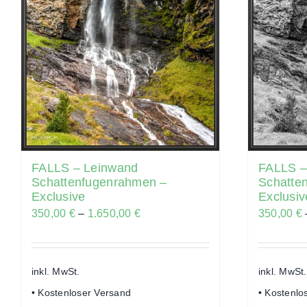
FALLS – Leinwand
FALLS –
Schattenfugenrahmen –
Schatte
Exclusive
Exclusiv
350,00
€
–
1.650,00
€
350,00
€
inkl. MwSt.
inkl. MwSt.
• Kostenloser Versand
• Kostenlo