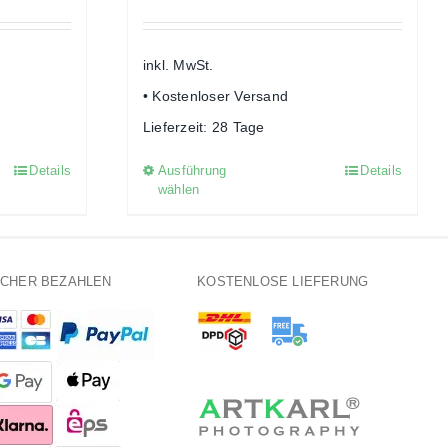
inkl. MwSt.
• Kostenloser Versand
Lieferzeit:
28 Tage
Details
Ausführung
Details
Dieses
wählen
Produkt
weist
mehrere
en
Varianten
ICHER BEZAHLEN
KOSTENLOSE LIEFERUNG
auf.
Die
n
Optionen
können
auf
der