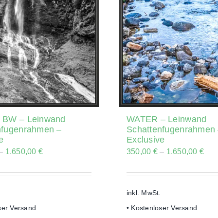
 BW – Leinwand
WATER – Leinwand
nfugenrahmen –
Schattenfugenrahmen
e
Exclusive
–
1.650,00
€
350,00
€
–
1.650,00
€
inkl. MwSt.
ser Versand
• Kostenloser Versand