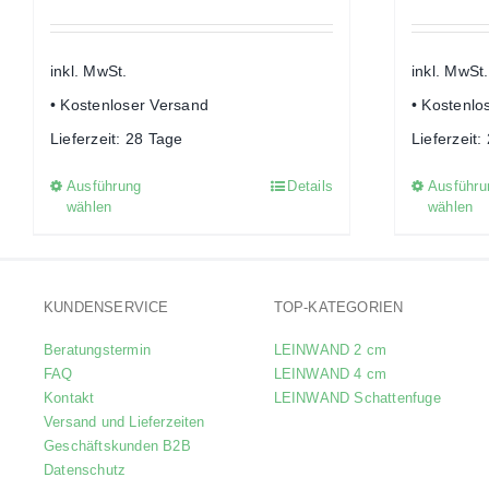
inkl. MwSt.
inkl. MwSt.
• Kostenloser Versand
• Kostenlo
Lieferzeit:
28 Tage
Lieferzeit:
Ausführung
Details
Ausführu
Dieses
wählen
wählen
Produkt
weist
mehrere
Varianten
KUNDENSERVICE
TOP-KATEGORIEN
auf.
Beratungstermin
LEINWAND 2 cm
Die
FAQ
LEINWAND 4 cm
Optionen
Kontakt
LEINWAND Schattenfuge
Versand und Lieferzeiten
können
Geschäftskunden B2B
auf
Datenschutz
der