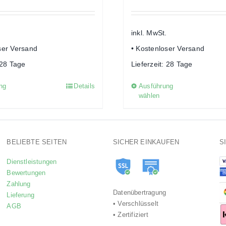
inkl. MwSt.
ser Versand
• Kostenloser Versand
28 Tage
Lieferzeit:
28 Tage
ng
Details
Ausführung
Dieses
Dieses
wählen
Produkt
Produkt
weist
weist
mehrere
mehrere
Varianten
Variant
BELIEBTE SEITEN
SICHER EINKAUFEN
S
auf.
auf.
Dienstleistungen
Die
Die
Bewertungen
Optionen
Optione
Zahlung
Datenübertragung
Lieferung
können
können
• Verschlüsselt
AGB
auf
auf
• Zertifiziert
der
der