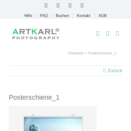
Skip
Facebook
Instagram
LinkedIn
WhatsApp
to
Hilfe
FAQ
Buchen
Kontakt
AGB
content
Startseite
Posterschiene_1
Zurück
Posterschiene_1