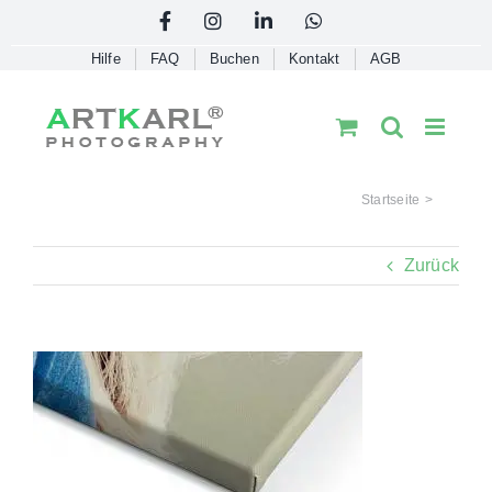
Skip
Facebook
Instagram
LinkedIn
WhatsApp
to
Hilfe
FAQ
Buchen
Kontakt
AGB
content
Startseite
Zurück