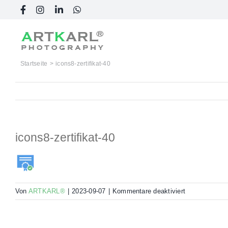
Skip
Facebook
Instagram
LinkedIn
WhatsApp
to
content
Startseite
icons8-zertifikat-40
icons8-zertifikat-40
für
Von
ARTKARL®
|
2023-09-07
|
Kommentare deaktiviert
icons8-
zertifikat-
40