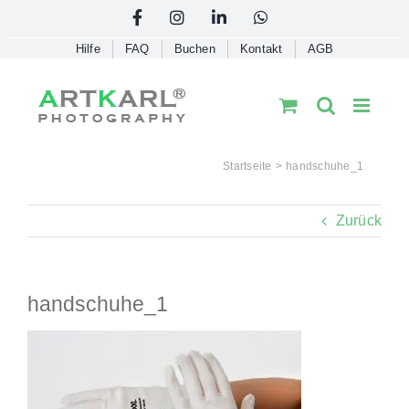
Skip
Facebook
Instagram
LinkedIn
WhatsApp
to
Hilfe
FAQ
Buchen
Kontakt
AGB
content
Startseite
handschuhe_1
Zurück
handschuhe_1