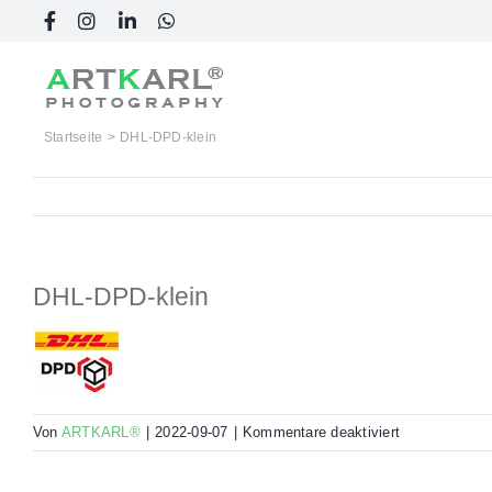
Skip
Facebook
Instagram
LinkedIn
WhatsApp
to
content
Startseite
DHL-DPD-klein
DHL-DPD-klein
für
Von
ARTKARL®
|
2022-09-07
|
Kommentare deaktiviert
DHL-
DPD-