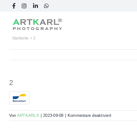
Skip
Facebook
Instagram
LinkedIn
WhatsApp
to
content
Startseite
2
2
für
Von
ARTKARL®
|
2023-09-08
|
Kommentare deaktiviert
2