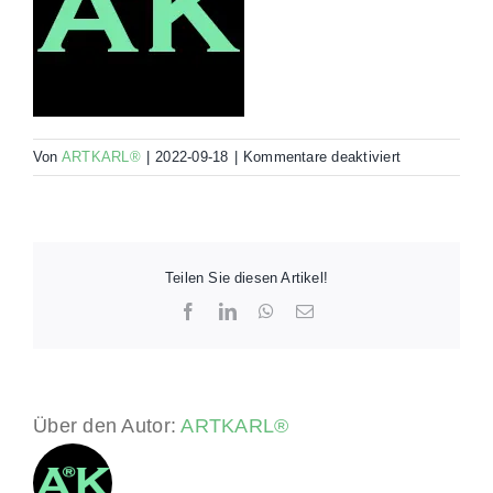
für
Von
ARTKARL®
|
2022-09-18
|
Kommentare deaktiviert
192x192_AK®
Android
Teilen Sie diesen Artikel!
Facebook
LinkedIn
WhatsApp
E-
Mail
Über den Autor:
ARTKARL®