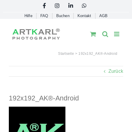
Skip
Facebook
Instagram
LinkedIn
WhatsApp
to
Hilfe
FAQ
Buchen
Kontakt
AGB
content
Startseite
192x192_AK®-Android
Zurück
192x192_AK®-Android