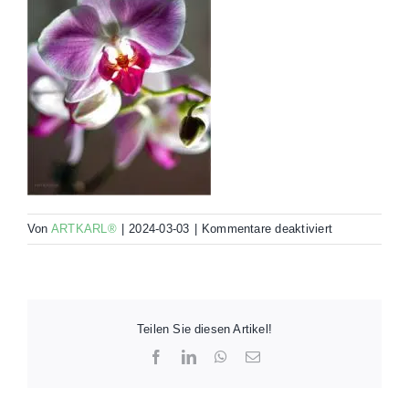
für
Von
ARTKARL®
|
2024-03-03
|
Kommentare deaktiviert
00103-
ELC2-
R00-
90×60-
000Y
Teilen Sie diesen Artikel!
Facebook
LinkedIn
WhatsApp
E-
Mail