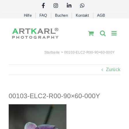
Skip
Facebook
Instagram
LinkedIn
WhatsApp
to
Hilfe
FAQ
Buchen
Kontakt
AGB
content
Startseite
00103-ELC2-R00-90×60-000Y
Zurück
00103-ELC2-R00-90×60-000Y