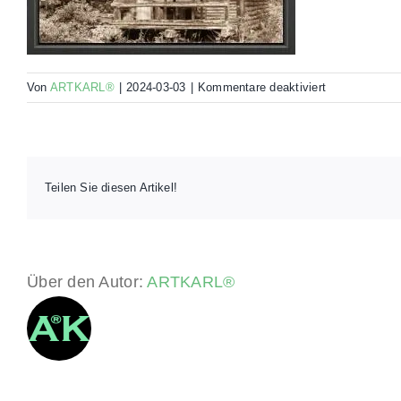
für
Von
ARTKARL®
|
2024-03-03
|
Kommentare deaktiviert
00070-
ELT4-
RHS-
45×30-
000Z
Teilen Sie diesen Artikel!
Über den Autor:
ARTKARL®