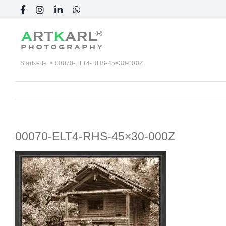
Skip
Facebook
Instagram
LinkedIn
WhatsApp
to
content
Startseite
00070-ELT4-RHS-45×30-000Z
00070-ELT4-RHS-45×30-000Z