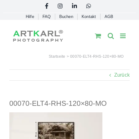
Skip
Facebook
Instagram
LinkedIn
WhatsApp
to
Hilfe
FAQ
Buchen
Kontakt
AGB
content
Startseite
00070-ELT4-RHS-120×80-MO
Zurück
00070-ELT4-RHS-120×80-MO