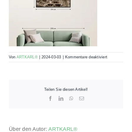
für
Von
ARTKARL®
|
2024-03-03
|
Kommentare deaktiviert
00070-
ELT4-
RHS-
120×80-
MO
Teilen Sie diesen Artikel!
Facebook
LinkedIn
WhatsApp
E-
Mail
Über den Autor:
ARTKARL®