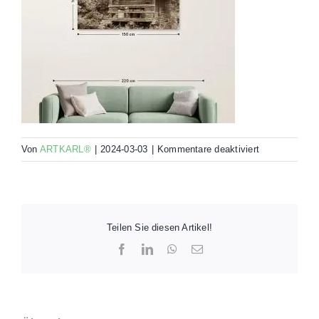
für
Von
ARTKARL®
|
2024-03-03
|
Kommentare deaktiviert
00070-
ELT2-
R00-
150×100-
MO
Teilen Sie diesen Artikel!
Facebook
LinkedIn
WhatsApp
E-
Mail