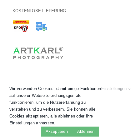
KOSTENLOSE LIEFERUNG
Wir verwenden Cookies, damit einige Funktionen
Einstellungen
auf unserer Webseite ordnungsgemäß
funktionieren, um die Nutzererfahrung zu
verstehen und zu verbessern. Sie können alle
Copyright 2020 - 2026 © ARTKARL® •
AGB
•
Datenschutz
•
Cookies akzeptieren, alle ablehnen oder Ihre
Impressum
•
Widerruf
• Alle Preise inkl. MwSt.
Einstellungen anpassen.
Facebook
Instagram
LinkedIn
WhatsApp
Akzeptieren
Ablehnen