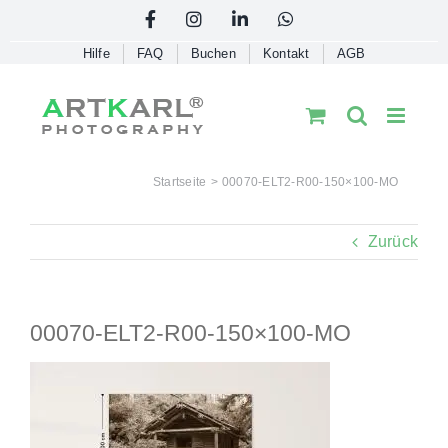
Skip
Facebook
Instagram
LinkedIn
WhatsApp
to
Hilfe
FAQ
Buchen
Kontakt
AGB
content
Startseite
00070-ELT2-R00-150×100-MO
Zurück
00070-ELT2-R00-150×100-MO