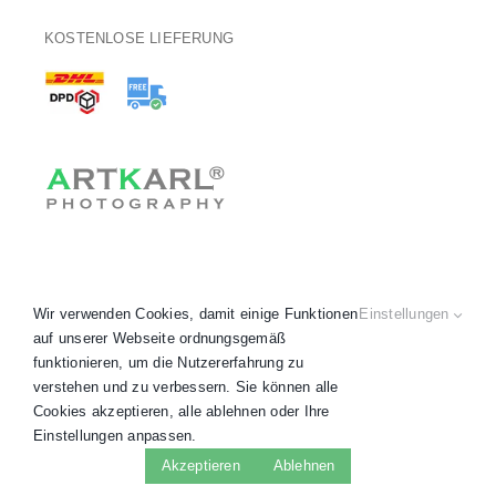
KOSTENLOSE LIEFERUNG
Wir verwenden Cookies, damit einige Funktionen
Einstellungen
auf unserer Webseite ordnungsgemäß
funktionieren, um die Nutzererfahrung zu
verstehen und zu verbessern. Sie können alle
Copyright 2020 - 2026 © ARTKARL® •
AGB
•
Datenschutz
•
Cookies akzeptieren, alle ablehnen oder Ihre
Impressum
•
Widerruf
• Alle Preise inkl. MwSt.
Einstellungen anpassen.
Facebook
Instagram
LinkedIn
WhatsApp
Akzeptieren
Ablehnen