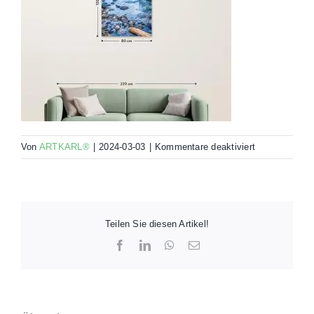
für
Von
ARTKARL®
|
2024-03-03
|
Kommentare deaktiviert
00068-
ELQ4-
R00-
120×80-
MO
Teilen Sie diesen Artikel!
Facebook
LinkedIn
WhatsApp
E-
Mail