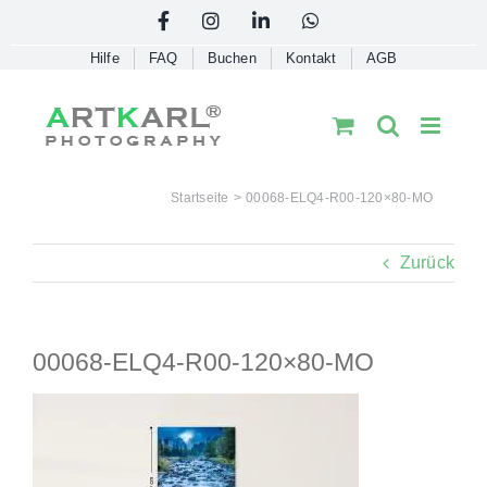
Skip
Facebook
Instagram
LinkedIn
WhatsApp
to
Hilfe
FAQ
Buchen
Kontakt
AGB
content
Startseite
00068-ELQ4-R00-120×80-MO
Zurück
00068-ELQ4-R00-120×80-MO