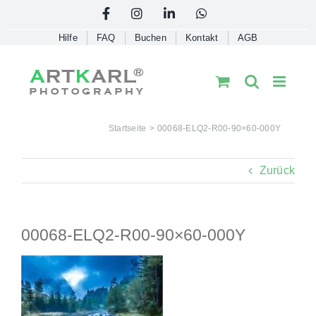
Skip
Facebook
Instagram
LinkedIn
WhatsApp
to
Hilfe
FAQ
Buchen
Kontakt
AGB
content
Startseite
00068-ELQ2-R00-90×60-000Y
Zurück
00068-ELQ2-R00-90×60-000Y