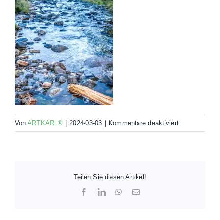
für
Von
ARTKARL®
|
2024-03-03
|
Kommentare deaktiviert
00068-
ELQ2-
R00-
90×60-
000Y
Teilen Sie diesen Artikel!
Facebook
LinkedIn
WhatsApp
E-
Mail