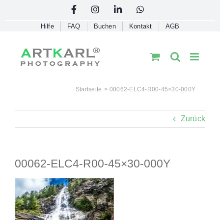
Skip
Facebook
Instagram
LinkedIn
WhatsApp
to
Hilfe
FAQ
Buchen
Kontakt
AGB
content
Startseite
00062-ELC4-R00-45×30-000Y
Zurück
00062-ELC4-R00-45×30-000Y