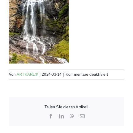
für
Von
ARTKARL®
|
2024-03-14
|
Kommentare deaktiviert
00062-
ELC4-
R00-
45×30-
000Y
Teilen Sie diesen Artikel!
Facebook
LinkedIn
WhatsApp
E-
Mail