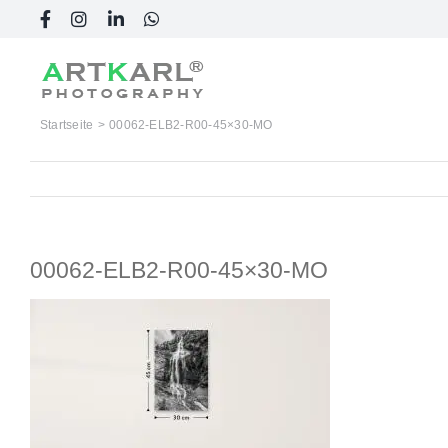
Skip
Facebook
Instagram
LinkedIn
WhatsApp
to
content
Startseite
00062-ELB2-R00-45×30-MO
00062-ELB2-R00-45×30-MO