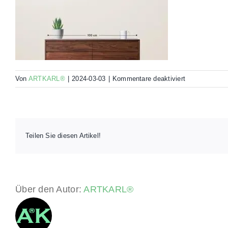
für
Von
ARTKARL®
|
2024-03-03
|
Kommentare deaktiviert
00062-
ELB2-
R00-
45×30-
MO
Teilen Sie diesen Artikel!
Über den Autor:
ARTKARL®