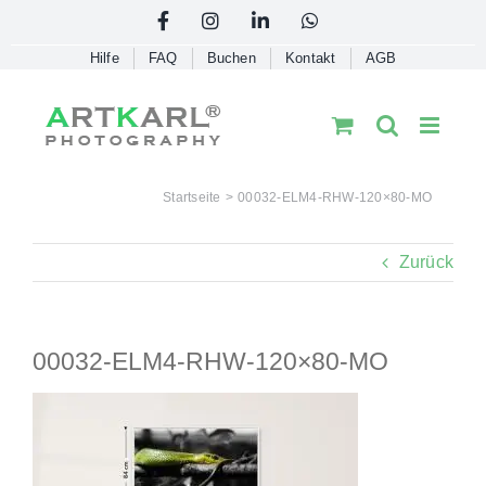
Skip
Facebook
Instagram
LinkedIn
WhatsApp
to
Hilfe
FAQ
Buchen
Kontakt
AGB
content
Startseite
00032-ELM4-RHW-120×80-MO
Zurück
00032-ELM4-RHW-120×80-MO