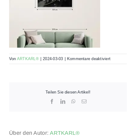
für
Von
ARTKARL®
|
2024-03-03
|
Kommentare deaktiviert
00032-
ELM4-
RHW-
120×80-
MO
Teilen Sie diesen Artikel!
Facebook
LinkedIn
WhatsApp
E-
Mail
Über den Autor:
ARTKARL®