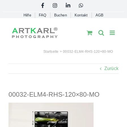
Skip
Facebook
Instagram
LinkedIn
WhatsApp
to
Hilfe
FAQ
Buchen
Kontakt
AGB
content
Startseite
00032-ELM4-RHS-120×80-MO
Zurück
00032-ELM4-RHS-120×80-MO