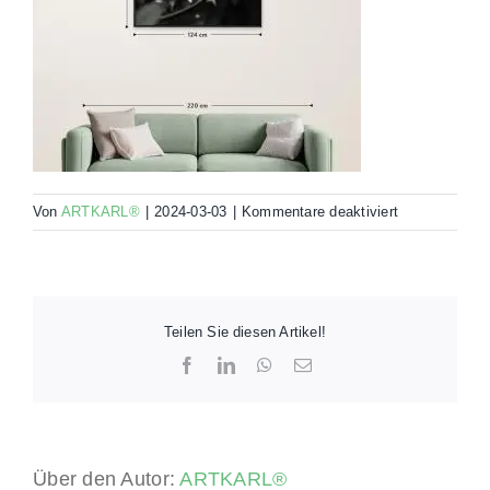
für
Von
ARTKARL®
|
2024-03-03
|
Kommentare deaktiviert
00032-
ELM4-
RHS-
120×80-
MO
Teilen Sie diesen Artikel!
Facebook
LinkedIn
WhatsApp
E-
Mail
Über den Autor:
ARTKARL®