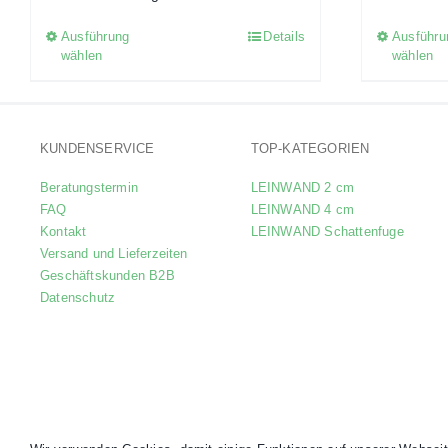
Ausführung
Details
Ausführu
Dieses
wählen
wählen
Produkt
weist
mehrere
Varianten
KUNDENSERVICE
TOP-KATEGORIEN
auf.
Beratungstermin
LEINWAND 2 cm
Die
FAQ
LEINWAND 4 cm
Optionen
Kontakt
LEINWAND Schattenfuge
Versand und Lieferzeiten
können
Geschäftskunden B2B
auf
Datenschutz
der
Produktseite
gewählt
werden