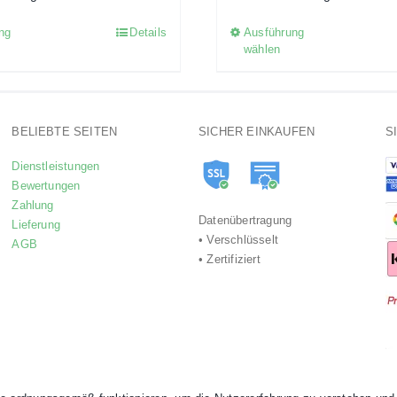
ng
Details
Ausführung
Dieses
Dieses
wählen
Produkt
Produkt
weist
weist
mehrere
mehrere
Varianten
Variant
BELIEBTE SEITEN
SICHER EINKAUFEN
S
auf.
auf.
Dienstleistungen
Die
Die
Bewertungen
Optionen
Optione
Zahlung
Datenübertragung
Lieferung
können
können
• Verschlüsselt
AGB
auf
auf
• Zertifiziert
der
der
Produktseite
Produkts
gewählt
gewählt
werden
werden