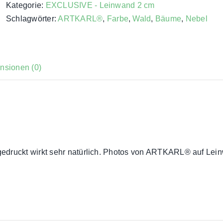
cm
Kategorie:
EXCLUSIVE - Leinwand 2 cm
-
Schlagwörter:
ARTKARL®
,
Farbe
,
Wald
,
Bäume
,
Nebel
Exclusive
Menge
nsionen (0)
gedruckt wirkt sehr natürlich. Photos von ARTKARL® auf Lei