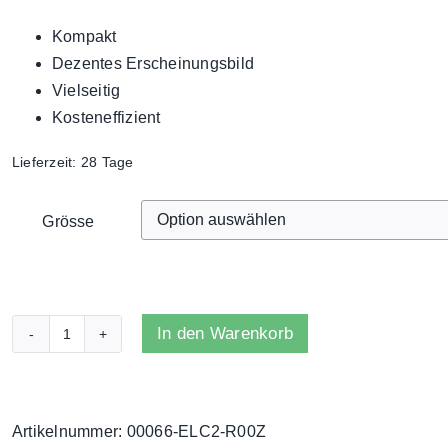
Kompakt
Dezentes Erscheinungsbild
Vielseitig
Kosteneffizient
Lieferzeit:
28 Tage
Grösse
In den Warenkorb
TREES
-
Leinwand
2
Artikelnummer:
00066-ELC2-R00Z