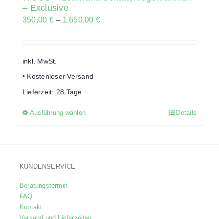
– Exclusive
350,00
€
–
1.650,00
€
inkl. MwSt.
• Kostenloser Versand
Lieferzeit:
28 Tage
Ausführung wählen
Details
Dieses
Produkt
weist
mehrere
KUNDENSERVICE
Varianten
auf.
Beratungstermin
Die
FAQ
Optionen
Kontakt
Versand und Lieferzeiten