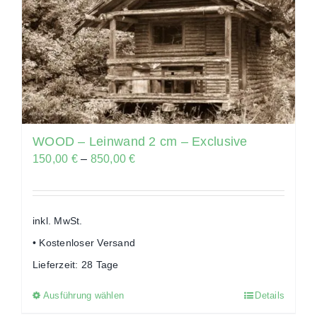
Die
Optionen
können
auf
der
Produktseite
gewählt
WOOD – Leinwand 2 cm – Exclusive
werden
150,00
€
–
850,00
€
inkl. MwSt.
• Kostenloser Versand
Lieferzeit:
28 Tage
Ausführung wählen
Details
Dieses
Produkt