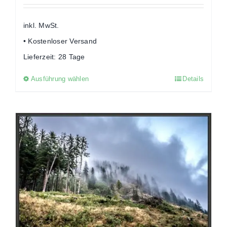
inkl. MwSt.
• Kostenloser Versand
Lieferzeit:
28 Tage
Ausführung wählen
Details
Dieses
Produkt
weist
mehrere
Varianten
auf.
Die
Optionen
können
auf
der