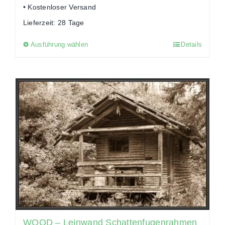
• Kostenloser Versand
Lieferzeit:
28 Tage
Ausführung wählen
Details
Dieses
Produkt
weist
mehrere
Varianten
auf.
Die
Optionen
können
auf
der
Produktseite
gewählt
WOOD – Leinwand Schattenfugenrahmen
werden