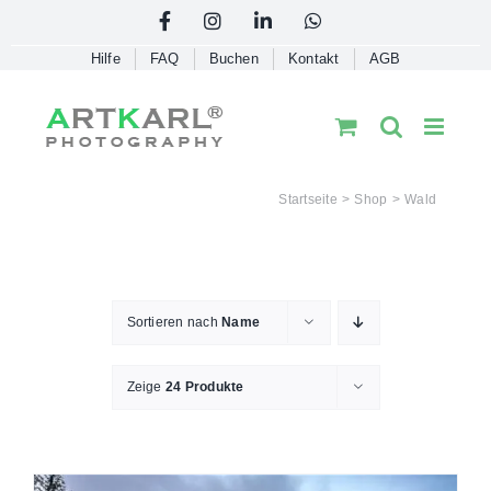
Skip
Facebook
Instagram
LinkedIn
WhatsApp
to
Hilfe
FAQ
Buchen
Kontakt
AGB
content
Startseite
Shop
Wald
Sortieren nach
Name
Zeige
24 Produkte