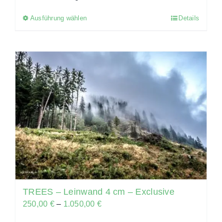
Ausführung wählen
Details
Dieses
Produkt
weist
mehrere
Varianten
auf.
Die
Optionen
können
auf
der
Produktseite
gewählt
TREES – Leinwand 4 cm – Exclusive
werden
250,00
€
–
1.050,00
€