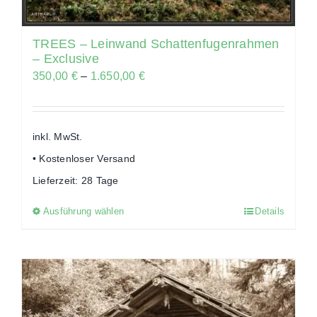
Produktseite
gewählt
TREES – Leinwand Schattenfugenrahmen
werden
– Exclusive
350,00
€
–
1.650,00
€
inkl. MwSt.
• Kostenloser Versand
Lieferzeit:
28 Tage
Ausführung wählen
Details
Dieses
Produkt
weist
mehrere
Varianten
auf.