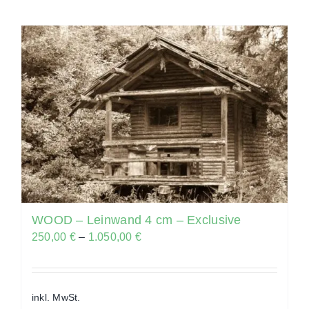
weist
mehrere
Varianten
auf.
Die
Optionen
können
auf
der
Produktseite
gewählt
WOOD – Leinwand 4 cm – Exclusive
werden
250,00
€
–
1.050,00
€
inkl. MwSt.