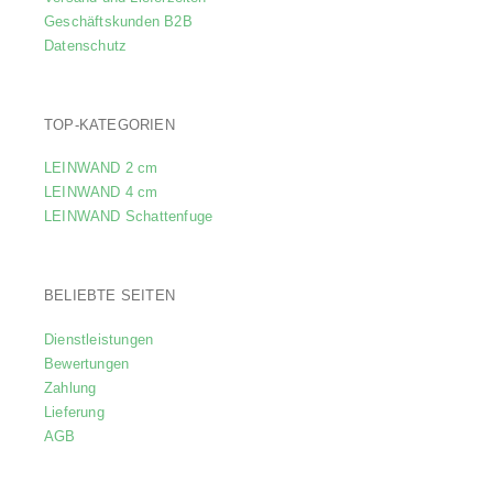
können
Geschäftskunden B2B
auf
Datenschutz
der
Produktseite
gewählt
TOP-KATEGORIEN
werden
LEINWAND 2 cm
LEINWAND 4 cm
LEINWAND Schattenfuge
BELIEBTE SEITEN
Dienstleistungen
Bewertungen
Zahlung
Lieferung
AGB